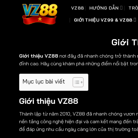
Skip
VZ88
HƯỚNG DẪN
TRÒ
to
content
GIỚI THIỆU VZ99 & VZ88
Giới 
Giới thiệu VZ88
nơi đây đã nhanh chóng trở thành 
đỉnh cao. Hãy cùng khám phá những điểm nổi bật tron
Mục lục bài viết
Giới thiệu VZ88
Thành lập từ năm 2010, VZ88 đã nhanh chóng vươn mì
nền tảng công nghệ hiện đại và cam kết mang đến tr
để đáp ứng nhu cầu ngày càng lớn của thị trường to