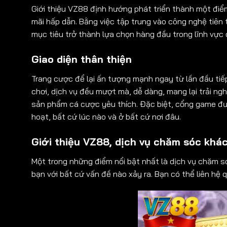
Giới thiệu VZ88 định hướng phát triển thành một đi
mãi hấp dẫn. Bằng việc tập trung vào công nghệ tiên
mục tiêu trở thành lựa chọn hàng đầu trong lĩnh vực
Giao diện thân thiện
Trang cược để lại ấn tượng mạnh ngay từ lần đầu tiếp
chơi, dịch vụ đều mượt mà, dễ dàng, mang lại trải ng
sản phẩm cá cược yêu thích. Đặc biệt, cổng game được
hoạt, bất cứ lúc nào và ở bất cứ nơi đâu.
Giới thiệu VZ88, dịch vụ chăm sóc khá
Một trong những điểm nổi bật nhất là dịch vụ chăm s
bạn với bất cứ vấn đề nào xảy ra. Bạn có thể liên h