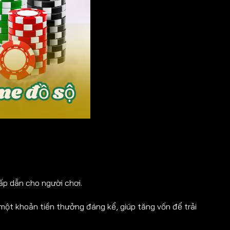
p dẫn cho người chơi.
 một khoản tiền thưởng đáng kể, giúp tăng vốn để trải