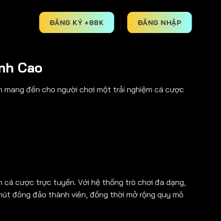
ĐĂNG KÝ +88K
ĐĂNG NHẬP
nh Cao
n mang đến cho người chơi một trải nghiệm cá cược
cá cược trực tuyến. Với hệ thống trò chơi đa dạng,
hút đông đảo thành viên, đồng thời mở rộng quy mô