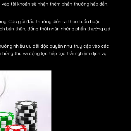
vốn vào tài khoản sẽ nhận thêm phần thưởng hấp dẫn,
ởng. Các giải đấu thường diễn ra theo tuần hoặc
hách bản thân, đồng thời nhận những phần thưởng giá
 hưởng nhiều ưu đãi độc quyền như truy cập vào các
m hứng thú và động lực tiếp tục trải nghiệm dịch vụ