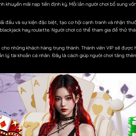
ình khuyến mãi nạp tiền định kỳ. Mỗi lần người chơi bổ sung 
i đấu và sự kiện đặc biệt, tạo cơ hội cạnh tranh và nhận thư
 blackjack hay roulette. Người chơi có thể tham gia để thử t
IP cho những khách hàng trung thành. Thành viên VIP sẽ được
uản lý tài khoản cá nhân. Đây là cách giúp người chơi tăng thê